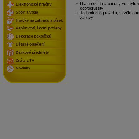
Hra na šerifa a bandity ve stylu
Elektronické hračky
dobrodružství
Sport a voda
Jednoduchá pravidla, skvělá atm
zábavy
Hračky na zahradu a písek
Papírnictví, školní potřeby
Dekorace pokojíčků
Dětské oblečení
Dárkové předměty
Znáte z TV
Novinky