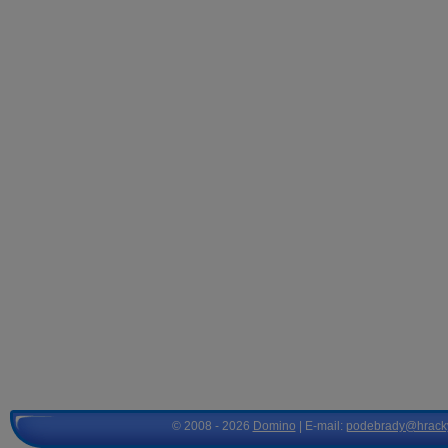
© 2008 - 2026
Domino
| E-mail:
podebrady@hrack