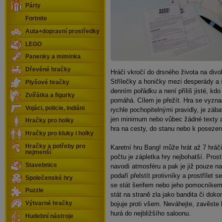
Párty
Fortnite
Auta+dopravní prostředky
LEGO
Panenky a miminka
Dřevěné hračky
Hráči vkročí do drsného života na di
Střílečky a honičky mezi desperády a 
Plyšové hračky
denním pořádku a není příliš jisté, kd
Zvířátka a figurky
pomáhá. Cílem je přežít. Hra se vyzn
Vojáci, policie, indiáni
rychle pochopitelnými pravidly, je záb
jen minimum nebo vůbec žádné texty 
Hračky pro holky
hra na cesty, do stanu nebo k posezení
Hračky pro kluky i holky
Hračky a potřeby pro
Karetní hru Bang! může hrát až 7 hráč
nejmenší
počtu je zápletka hry nejbohatší. Pro
Stavebnice
navodí atmosféru a pak je již pouze n
podaří přelstít protivníky a prostřílet 
Společenské hry
se stát šerifem nebo jeho pomocníkem
Puzzle
stát na straně zla jako bandita či doko
bojuje proti všem. Neváhejte, zavěste 
Výtvarné hračky
hurá do nejbližšího saloonu.
Hudební nástroje