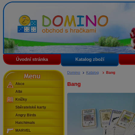
Domino - obchod s hračkami
Úvodní stránka
Katalog zboží
Menu
Domino
Katalog
Bang
Bang
Akce
Albi
Knížky
Sběratelské karty
Angry Birds
Hatchimals
MARVEL