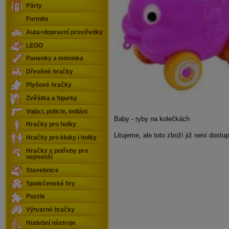
Párty
Fortnite
Auta+dopravní prostředky
LEGO
Panenky a miminka
Dřevěné hračky
Plyšové hračky
Zvířátka a figurky
Vojáci, policie, indiáni
Baby - ryby na kolečkách
Hračky pro holky
Litujeme, ale toto zboží již není dostu
Hračky pro kluky i holky
Hračky a potřeby pro
nejmenší
Stavebnice
Společenské hry
Puzzle
Výtvarné hračky
Hudební nástroje