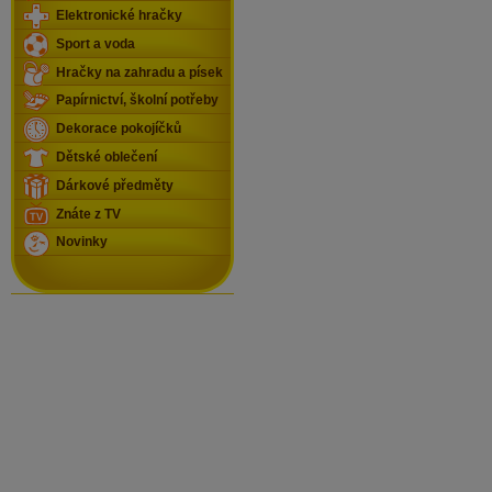
Elektronické hračky
Sport a voda
Hračky na zahradu a písek
Papírnictví, školní potřeby
Dekorace pokojíčků
Dětské oblečení
Dárkové předměty
Znáte z TV
Novinky