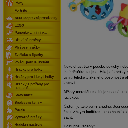
Párty
Fortnite
Auta+dopravní prostředky
LEGO
Panenky a miminka
Dřevěné hračky
Plyšové hračky
Zvířátka a figurky
Vojáci, policie, indiáni
Nové chastítko v podobě sovičky neb
Hračky pro holky
jistě děťátko zaujme. Hrkající korálky 
uvnitř tělíčka získá jeho pozornost a al
Hračky pro kluky i holky
zabaví.
Hračky a potřeby pro
nejmenší
Měkký materiál umožňuje snadné ucho
Stavebnice
ručičkou.
Společenské hry
Čištění je také velmi snadné. Jednodu
Puzzle
části vlhkým hadříkem nebo houbičkou
začít.
Výtvarné hračky
Hudební nástroje
Dostupné varianty: