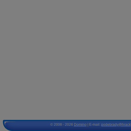
© 2008 - 2026
Domino
| E-mail:
podebrady@hrack