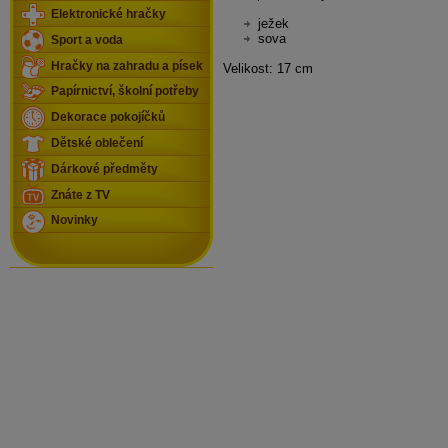
Elektronické hračky
ježek
sova
Sport a voda
Hračky na zahradu a písek
Velikost:
17 cm
Papírnictví, školní potřeby
Dekorace pokojíčků
Dětské oblečení
Dárkové předměty
Znáte z TV
Novinky