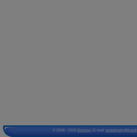
© 2008 - 2026
Domino
| E-mail:
podebrady@hrack