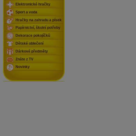
Elektronické hračky
Sport a voda
Hračky na zahradu a písek
Papírnictví, školní potřeby
Dekorace pokojíčků
Dětské oblečení
Dárkové předměty
Znáte z TV
Novinky