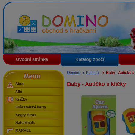
Domino - obchod s hračkami
Úvodní stránka
Katalog zboží
Menu
Domino
Katalog
Baby - Autíčko s
Baby - Autíčko s klíčky
Akce
Albi
Knížky
Sběratelské karty
Angry Birds
Hatchimals
MARVEL