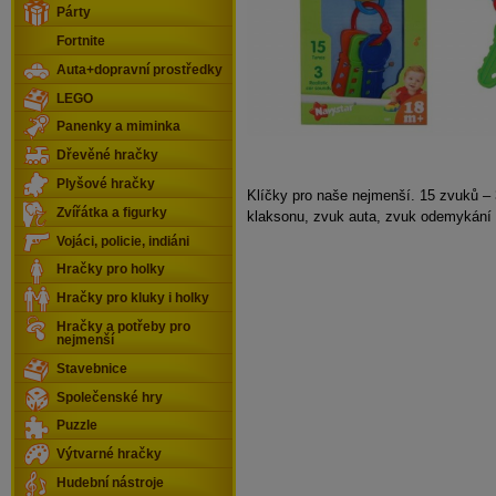
Párty
Fortnite
Auta+dopravní prostředky
LEGO
Panenky a miminka
Dřevěné hračky
Plyšové hračky
Klíčky pro naše nejmenší. 15 zvuků – 
Zvířátka a figurky
klaksonu, zvuk auta, zvuk odemykání 
Vojáci, policie, indiáni
Hračky pro holky
Hračky pro kluky i holky
Hračky a potřeby pro
nejmenší
Stavebnice
Společenské hry
Puzzle
Výtvarné hračky
Hudební nástroje