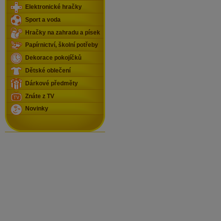
Elektronické hračky
Sport a voda
Hračky na zahradu a písek
Papírnictví, školní potřeby
Dekorace pokojíčků
Dětské oblečení
Dárkové předměty
Znáte z TV
Novinky