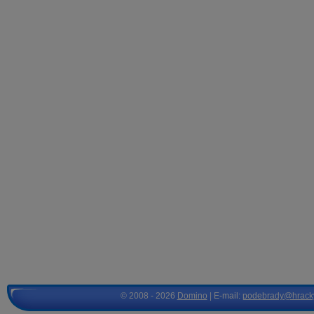
© 2008 - 2026
Domino
| E-mail:
podebrady@hrack