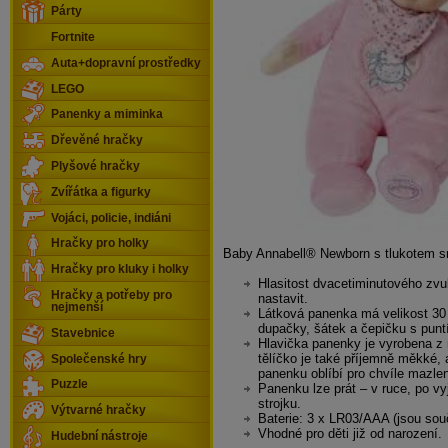
Párty
Fortnite
Auta+dopravní prostředky
LEGO
Panenky a miminka
Dřevěné hračky
Plyšové hračky
Zvířátka a figurky
Vojáci, policie, indiáni
Hračky pro holky
Baby Annabell® Newborn s tlukotem s
Hračky pro kluky i holky
Hlasitost
dvacetiminutového zv
Hračky a potřeby pro
nastavit
.
nejmenší
Látková panenka má
velikost 3
dupačky, šátek a čepičku s punt
Stavebnice
Hlavička panenky je vyrobena z
tělíčko je také příjemně
měkké
, 
Společenské hry
panenku oblíbí pro chvíle mazlen
Puzzle
Panenku lze prát – v ruce, po v
strojku.
Výtvarné hračky
Baterie: 3 x LR03/AAA (jsou sou
Vhodné pro děti již od narození.
Hudební nástroje