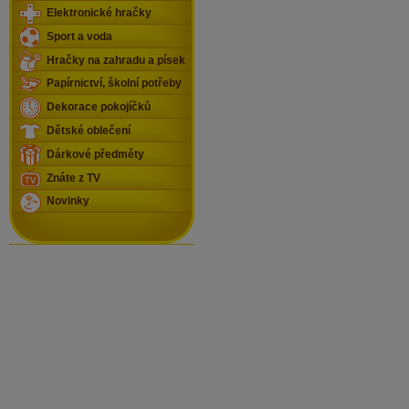
Elektronické hračky
Sport a voda
Hračky na zahradu a písek
Papírnictví, školní potřeby
Dekorace pokojíčků
Dětské oblečení
Dárkové předměty
Znáte z TV
Novinky