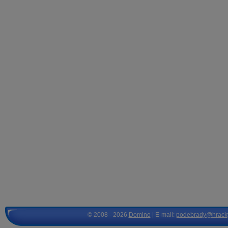
© 2008 - 2026
Domino
| E-mail:
podebrady@hrack