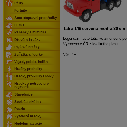
Párty
Fortnite
Auta+dopravní prostředky
LEGO
Tatra 148 červeno-modrá 30 cm
Panenky a miminka
Legendární auto tatra ve zmenšené po
Dřevěné hračky
Vyrobeno v ČR z kvalitního plastu.
Plyšové hračky
Věk: 1+
Zvířátka a figurky
Vojáci, policie, indiáni
Hračky pro holky
Hračky pro kluky i holky
Hračky a potřeby pro
nejmenší
Stavebnice
Společenské hry
Puzzle
Výtvarné hračky
Hudební nástroje