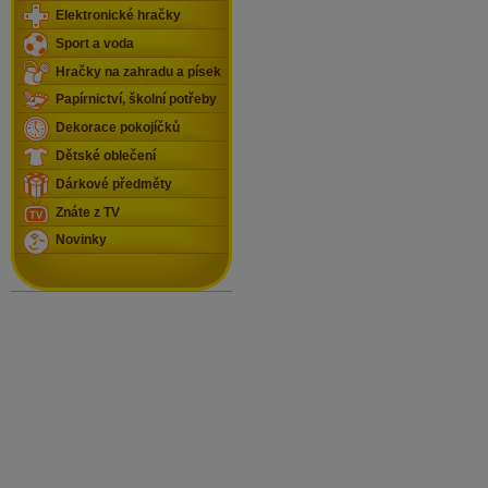
Elektronické hračky
Sport a voda
Hračky na zahradu a písek
Papírnictví, školní potřeby
Dekorace pokojíčků
Dětské oblečení
Dárkové předměty
Znáte z TV
Novinky