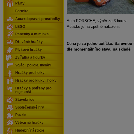
Párty
Fortnite
Auta+dopravní prostředky
Auto PORSCHE, výběr ze 3 barev.
Autíčko je na zpětné natažení.
LEGO
Panenky a miminka
Dřevěné hračky
Cena je za jedno autíčko. Barevnou
dle momentálního stavu na skladě.
Plyšové hračky
Zvířátka a figurky
Vojáci, policie, indiáni
Hračky pro holky
Hračky pro kluky i holky
Hračky a potřeby pro
nejmenší
Stavebnice
Společenské hry
Puzzle
Výtvarné hračky
Hudební nástroje