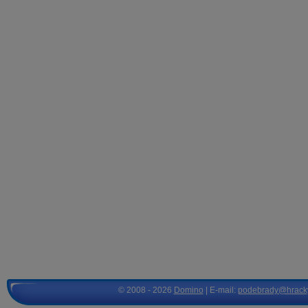
© 2008 - 2026
Domino
| E-mail:
podebrady@hrack