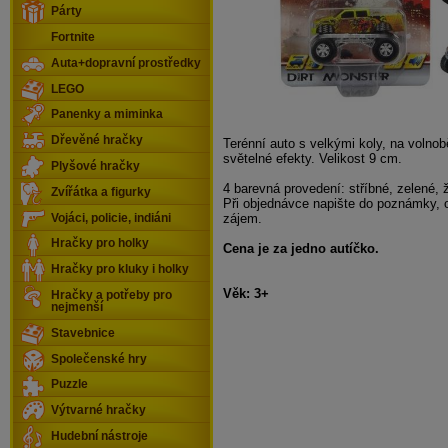
Párty
Fortnite
Auta+dopravní prostředky
LEGO
Panenky a miminka
Dřevěné hračky
Terénní auto s velkými koly, na volno
světelné efekty. Velikost 9 cm.
Plyšové hračky
4 barevná provedení: stříbné, zelené, 
Zvířátka a figurky
Při objednávce napište do poznámky, 
zájem.
Vojáci, policie, indiáni
Hračky pro holky
Cena je za jedno autíčko.
Hračky pro kluky i holky
Věk: 3+
Hračky a potřeby pro
nejmenší
Stavebnice
Společenské hry
Puzzle
Výtvarné hračky
Hudební nástroje