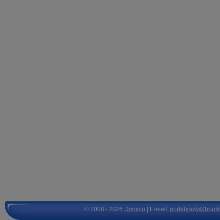
© 2008 - 2026
Domino
| E-mail:
podebrady@hrack