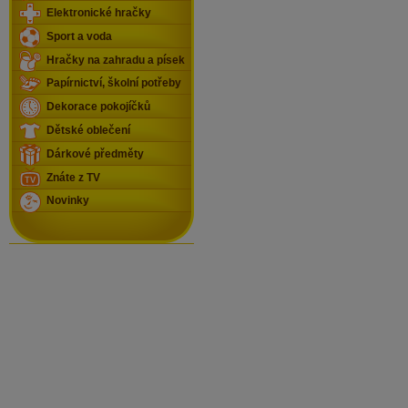
Elektronické hračky
Sport a voda
Hračky na zahradu a písek
Papírnictví, školní potřeby
Dekorace pokojíčků
Dětské oblečení
Dárkové předměty
Znáte z TV
Novinky