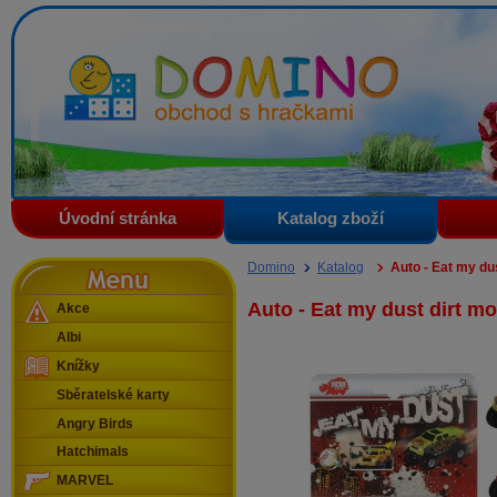
Domino - obchod s hračkami
Úvodní stránka
Katalog zboží
Menu
Domino
Katalog
Auto - Eat my du
Auto - Eat my dust dirt m
Akce
Albi
Knížky
Sběratelské karty
Angry Birds
Hatchimals
MARVEL