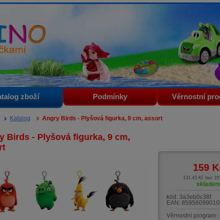
i
talog zboží
Podmínky
Věrnostní pr
Katalog
Angry Birds - Plyšová figurka, 9 cm, assort
 Birds - Plyšová figurka, 9 cm,
rt
159
K
131,40 Kč bez 2
sklade
kód:
3a3eb0c38f
EAN:
85956099010
Věrnostní program: