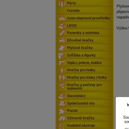
Párty
Plyšové
Fortnite
připevn
napadn
Auta+dopravní prostředky
LEGO
Výška 
Panenky a miminka
Dřevěné hračky
Plyšové hračky
Zvířátka a figurky
Vojáci, policie, indiáni
Hračky pro holky
Hračky pro kluky i holky
Hračky a potřeby pro
nejmenší
Stavebnice
Společenské hry
h
Puzzle
Sou
Výtvarné hračky
so
Hudební nástroje