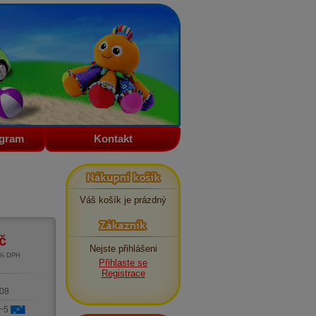
ogram
Kontakt
Nákupní košík
Váš košík je prázdný
Zákazník
č
Nejste přihlášeni
1% DPH
Přihlaste se
m
Registrace
08
 ~5