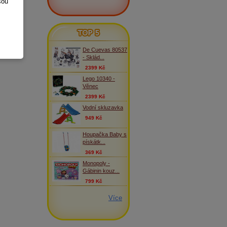
sou
TOP 5
De Cuevas 80537
- Sklád...
2399 Kč
Lego 10340 -
Věnec
2399 Kč
Vodní skluzavka
949 Kč
Houpačka Baby s
pískátk...
369 Kč
Monopoly -
Gábinin kouz...
799 Kč
Více