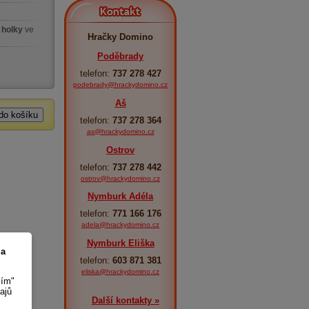
Kontakt
 holky
ve
Hračky Domino
Poděbrady
telefon:
737 278 427
podebrady@hrackydomino.cz
Aš
telefon:
737 278 364
as@hrackydomino.cz
Ostrov
telefon:
737 278 442
ostrov@hrackydomino.cz
Nymburk Adéla
telefon:
771 166 176
adela@hrackydomino.cz
Nymburk Eliška
 a
telefon:
603 871 381
eliska@hrackydomino.cz
sím"
ajů
Další kontakty »