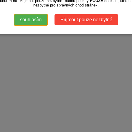
iknutím na "Přijmout pouze nezbytné" budou použity
POUZE
cookies, které j
nezbytné pro správných chod stránek.
souhlasím
Přijmout pouze nezbytné