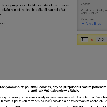
Značka:
 hračky mají speciální klipsnu, díky které je možné
it plyšáky např. na batoh, tašku či kamkoliv Vás
Vhodné pro
kluky a
věku 3-99 let.
e.
Kategorie:
9 cm.
Angry Birds
ks
rackydomino.cz používají cookies, aby se přizpůsobili Vašim potřebám
zlepšil tak Váš uživatelský zážitek.
bory cookies používáme k analýze naší návštěvnosti. Kliknutím na "Souhla
uhlasíte s používáním všech souborů cookies a se zpracováním osobních úd