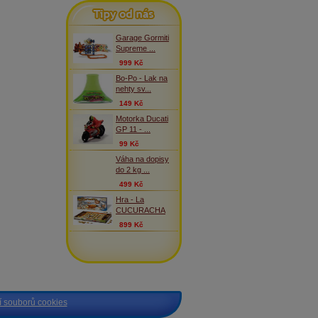
Tipy od nás
Garage Gormiti
Supreme ...
999 Kč
Bo-Po - Lak na
nehty sv...
149 Kč
Motorka Ducati
GP 11 - ...
99 Kč
Váha na dopisy
do 2 kg ...
499 Kč
Hra - La
CUCURACHA
899 Kč
 souborů cookies