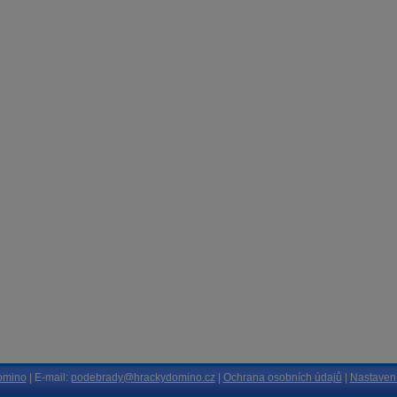
omino
| E-mail:
podebrady@hrackydomino.cz
|
Ochrana osobních údajů
|
Nastavení