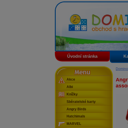
Domino - obchod s hračkam
Úvodní stránka
Ka
Menu
Domino
Angry
Akce
asso
Albi
Knížky
Sběratelské karty
Angry Birds
Hatchimals
MARVEL