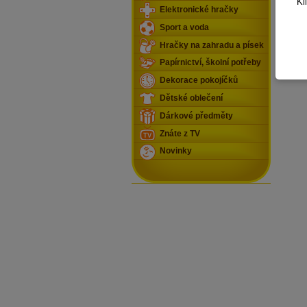
Kl
Elektronické hračky
Sport a voda
Hračky na zahradu a písek
Papírnictví, školní potřeby
Dekorace pokojíčků
Dětské oblečení
Dárkové předměty
Znáte z TV
Novinky