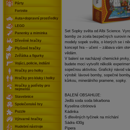
Párty
Fortnite
Auta+dopravní prostředky
LEGO
Set Sopky světa od Albi Science. Vyr
Panenky a miminka
bomby ze zcela bezpečných surovin ne
Dřevěné hračky
modely sopek světa, o kterých se i ně
koncept hra – učení – zábava vám ote
Plyšové hračky
vědám.
Zvířátka a figurky
V balení se nacházejí chemické prvky,
Vojáci, policie, indiáni
budete moci vytvořit několik experimen
sopečnou aktivitou. Grafický návod v
Hračky pro holky
výrobě: lávové bomby, sopečné bomby
Hračky pro kluky i holky
kůrkou, minerálního pramene, sopky.
Hračky a potřeby pro
nejmenší
BALENÍ OBSAHUJE:
Stavebnice
Jedlá soda soda bikarbona
Společenské hry
Kyselina citrónová
Kádinka
Puzzle
5 dřevěných tyčinek na míchání
Výtvarné hračky
Sádra 430g
Hudební nástroje
Pipera