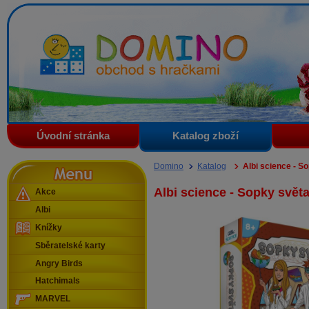
Domino - obchod s hračkami
Úvodní stránka
Katalog zboží
Menu
Domino
Katalog
Albi science - S
Albi science - Sopky svět
Akce
Albi
Knížky
Sběratelské karty
Angry Birds
Hatchimals
MARVEL