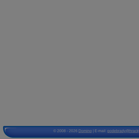
© 2008 - 2026
Domino
| E-mail:
podebrady@hrack