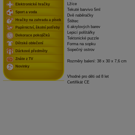
Lžíce
Elektronické hračky
Tekuté barvivo 5ml
Sport a voda
Dvě naběračky
Hračky na zahradu a písek
Štětec
6 akrylových barev
Papírnictví, školní potřeby
Lepicí polštářky
Dekorace pokojíčků
Tektonické puzzle
Dětské oblečení
Forma na sopku
Sopečný ostrov
Dárkové předměty
Znáte z TV
Rozměry balení: 38 x 30 x 7,6 cm
Novinky
Vhodné pro děti od 8 let
Certifikát CE