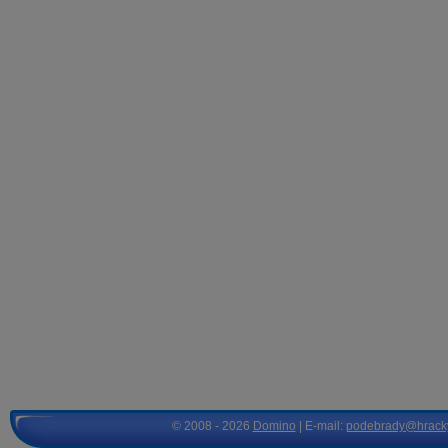
© 2008 - 2026
Domino
| E-mail:
podebrady@hrack