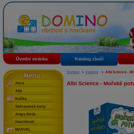
Domino - obchod s hračkami
Úvodní stránka
Katalog zboží
Menu
Domino
Katalog
Albi Science - M
Albi Science - Mořské pot
Akce
Albi
Knížky
Sběratelské karty
Angry Birds
Hatchimals
MARVEL