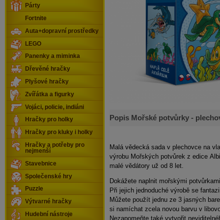
Párty
Fortnite
Auta+dopravní prostředky
LEGO
Panenky a miminka
Dřevěné hračky
Plyšové hračky
Zvířátka a figurky
Vojáci, policie, indiáni
Popis Mořské potvůrky - plecho
Hračky pro holky
Hračky pro kluky i holky
Hračky a potřeby pro
Malá
vědecká sada v plechovce
na vla
nejmenší
výrobu
Mořských potvůrek
z edice
Alb
Stavebnice
malé vědátory už
od 8 let
.
Společenské hry
Dokážete naplnit mořskými potvůrkam
Puzzle
Při jejich
jednoduché výrobě
se
fantazi
Můžete použít jednu ze
3 jasných bar
Výtvarné hračky
si
namíchat
zcela
novou barvu
v libov
Hudební nástroje
Nezapomeňte také vytvořit
neviditelné