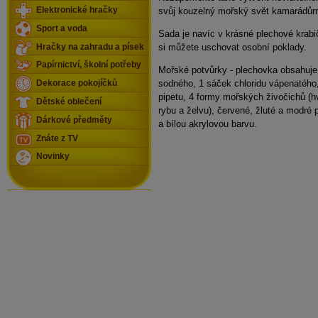
Elektronické hračky
svůj kouzelný mořský svět kamarádů
Sport a voda
Sada je navíc v krásné
plechové krabi
si můžete
uschovat
osobní
poklady
.
Hračky na zahradu a písek
Papírnictví, školní potřeby
Mořské potvůrky - plechovka obsahuje
sodného, 1 sáček chloridu vápenatého
Dekorace pokojíčků
pipetu, 4 formy mořských živočichů (hv
Dětské oblečení
rybu a želvu), červené, žluté a modré 
Dárkové předměty
a bílou akrylovou barvu.
Znáte z TV
Novinky