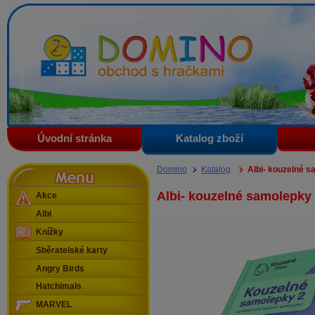
Domino - obchod s hračkami
Úvodní stránka
Katalog zboží
Menu
Domino
Katalog
Albi- kouzelné s
Albi- kouzelné samolepky
Akce
Albi
Knížky
Sběratelské karty
Angry Birds
Hatchimals
MARVEL