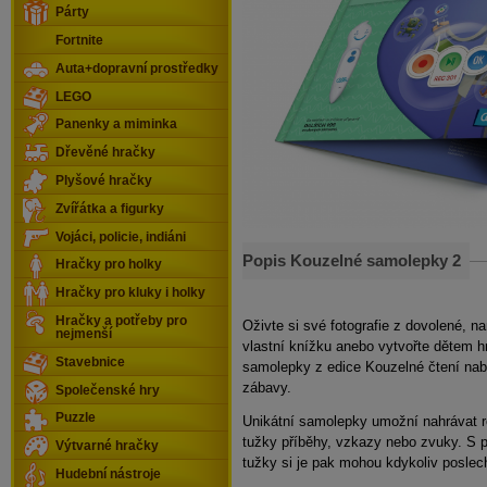
Párty
Fortnite
Auta+dopravní prostředky
LEGO
Panenky a miminka
Dřevěné hračky
Plyšové hračky
Zvířátka a figurky
Vojáci, policie, indiáni
Popis Kouzelné samolepky 2
Hračky pro holky
Hračky pro kluky i holky
Hračky a potřeby pro
Oživte si své fotografie z dovolené, 
nejmenší
vlastní knížku anebo vytvořte dětem h
Stavebnice
samolepky z edice Kouzelné čtení nabí
zábavy.
Společenské hry
Puzzle
Unikátní samolepky umožní nahrávat r
tužky příběhy, vzkazy nebo zvuky. S p
Výtvarné hračky
tužky si je pak mohou kdykoliv poslec
Hudební nástroje