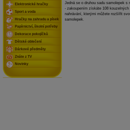
Jedná se o druhou sadu samolepek s 
Elektronické hračky
- zakoupením získáte 108 kouzelných
Sport a voda
nahrávání, kterými můžete rozšířit sv
samolepek.
Hračky na zahradu a písek
Papírnictví, školní potřeby
Dekorace pokojíčků
Dětské oblečení
Dárkové předměty
Znáte z TV
Novinky