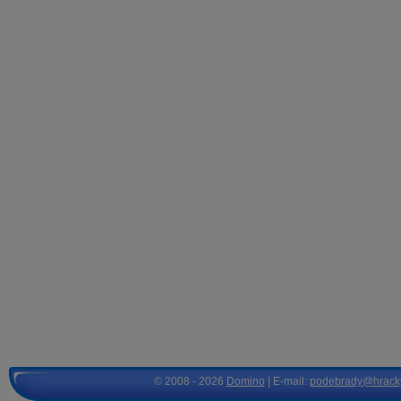
© 2008 - 2026
Domino
| E-mail:
podebrady@hrack