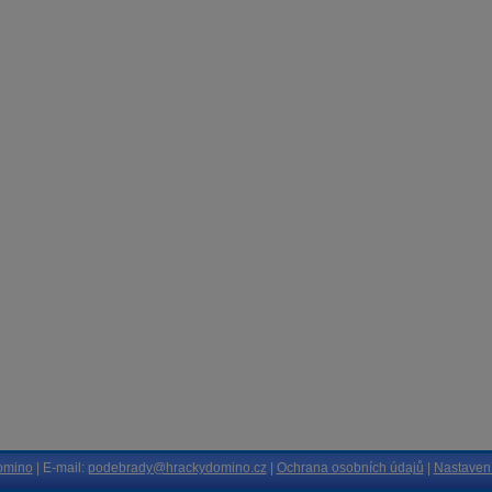
omino
| E-mail:
podebrady@hrackydomino.cz
|
Ochrana osobních údajů
|
Nastavení