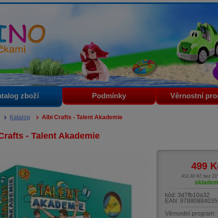
i
talog zboží
Podmínky
Věrnostní pr
Katalog
Albi Crafts - Talent Akademie
Crafts - Talent Akademie
499
K
412,40 Kč bez 2
sklade
kód:
3d7fb10a32
EAN:
97880884035
Věrnostní program: