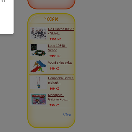
sou
TOP 5
De Cuevas 80537
- Sklád...
2399 Kč
Lego 10340 -
Věnec
2399 Kč
Vodní skluzavka
949 Kč
Houpačka Baby s
pískátk...
369 Kč
Monopoly -
Gábinin kouz...
799 Kč
Více