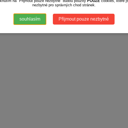
iknutím na "Přijmout pouze nezbytné" budou použity
POUZE
cookies, které j
nezbytné pro správných chod stránek.
souhlasím
Přijmout pouze nezbytné