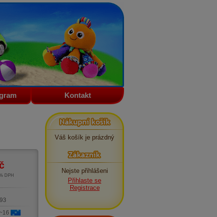
ogram
Kontakt
Nákupní košík
Váš košík je prázdný
Zákazník
č
Nejste přihlášeni
1% DPH
Přihlaste se
m
Registrace
93
 ~16