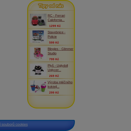
Tipy od nás
RC - Ferrari
Calofornia...
1299 Kč
Stavebnice -
Policie
599 Kč
Blingles - Glimmer
Studio
799 Kč
Plyš - Uglydoll
Uglyver...
269 Kč
Výroba mléčného
koktejl...
299 Kč
 souborů cookies