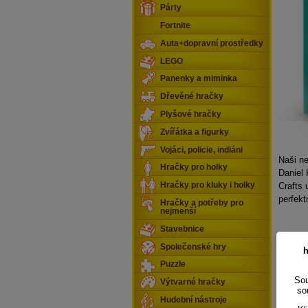
Párty
Fortnite
Auta+dopravní prostředky
LEGO
Panenky a miminka
Dřevěné hračky
Plyšové hračky
Zvířátka a figurky
Vojáci, policie, indiáni
Naši ne
Hračky pro holky
Daniel
Crafts 
Hračky pro kluky i holky
perfekt
Hračky a potřeby pro
nejmenší
Stavebnice
Společenské hry
h
Puzzle
Sou
Výtvarné hračky
so
Hudební nástroje