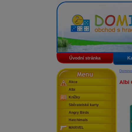
Domino - obchod s hračkam
Úvodní stránka
Ka
Menu
Domino
Albi 
Akce
Albi
Knížky
Sběratelské karty
Angry Birds
Hatchimals
MARVEL