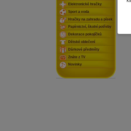
Kl
Elektronické hračky
Sport a voda
Hračky na zahradu a písek
Papírnictví, školní potřeby
Dekorace pokojíčků
Dětské oblečení
Dárkové předměty
Znáte z TV
Novinky