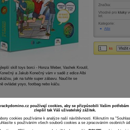
Značka:
Vhodné pro
kluky
v
let.
Kategorie:
Albi
ks
jlepší skill toys borci - Honza Weber, Vashek Kroutil,
 Konečný a Jakub Konečný vám v sadě z edice Albi
ukážou, jak na tuhle super zábavu. Naučíte se
ně ovládat yoyo, footbag nebo káču.
rackydomino.cz používají cookies, aby se přizpůsobili Vašim potřebám
zlepšil tak Váš uživatelský zážitek.
bory cookies používáme k analýze naší návštěvnosti. Kliknutím na "Souhla
uhlasíte s používáním všech souborů cookies a se zpracováním osobních úd