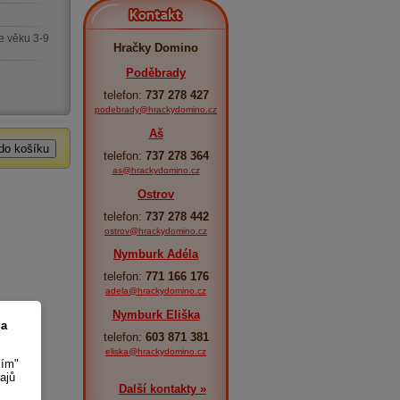
Kontakt
e věku 3-9
Hračky Domino
Poděbrady
telefon:
737 278 427
podebrady@hrackydomino.cz
Aš
telefon:
737 278 364
as@hrackydomino.cz
Ostrov
telefon:
737 278 442
ostrov@hrackydomino.cz
Nymburk Adéla
telefon:
771 166 176
adela@hrackydomino.cz
Nymburk Eliška
 a
telefon:
603 871 381
eliska@hrackydomino.cz
sím"
ajů
Další kontakty »