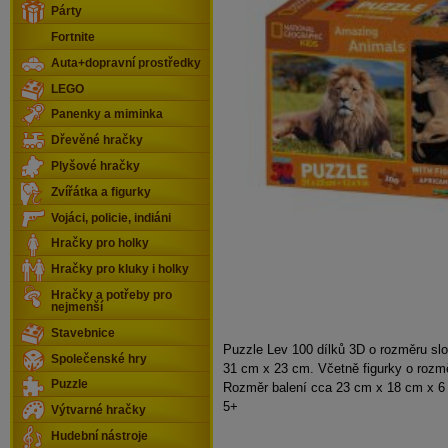
Párty
Fortnite
Auta+dopravní prostředky
LEGO
Panenky a miminka
Dřevěné hračky
Plyšové hračky
Zvířátka a figurky
Vojáci, policie, indiáni
Hračky pro holky
Hračky pro kluky i holky
Hračky a potřeby pro
nejmenší
Stavebnice
Puzzle Lev 100 dílků 3D o rozměru sl
Společenské hry
31 cm x 23 cm. Včetně figurky o rozm
Puzzle
Rozměr balení cca 23 cm x 18 cm x 6
5+
Výtvarné hračky
Hudební nástroje