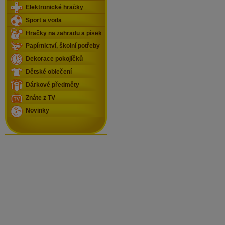
Elektronické hračky
Sport a voda
Hračky na zahradu a písek
Papírnictví, školní potřeby
Dekorace pokojíčků
Dětské oblečení
Dárkové předměty
Znáte z TV
Novinky