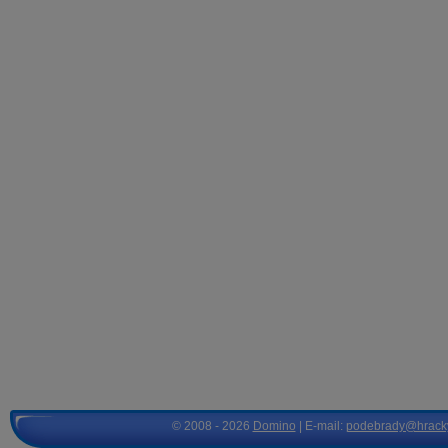
© 2008 - 2026
Domino
| E-mail:
podebrady@hrack