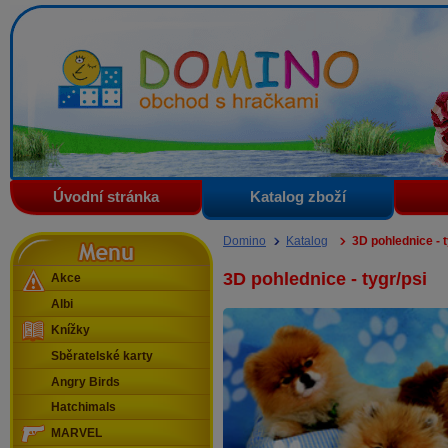
Domino - obchod s hračkami
Úvodní stránka
Katalog zboží
Menu
Domino
Katalog
3D pohlednice - t
3D pohlednice - tygr/psi
Akce
Albi
Knížky
Sběratelské karty
Angry Birds
Hatchimals
MARVEL