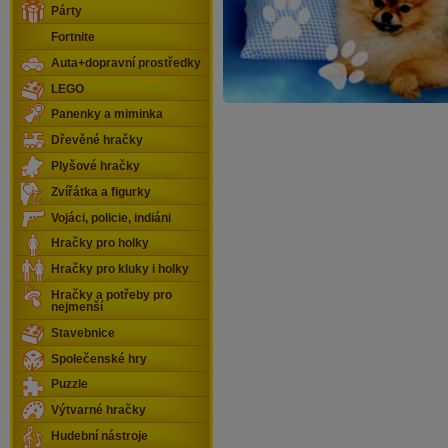
Párty
Fortnite
Auta+dopravní prostředky
LEGO
Panenky a miminka
Dřevěné hračky
Plyšové hračky
Zvířátka a figurky
Vojáci, policie, indiáni
Hračky pro holky
Hračky pro kluky i holky
Hračky a potřeby pro
nejmenší
Stavebnice
Společenské hry
Puzzle
Výtvarné hračky
Hudební nástroje