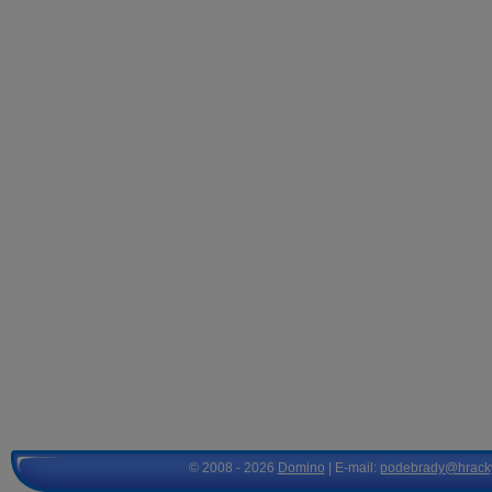
© 2008 - 2026
Domino
| E-mail:
podebrady@hrack