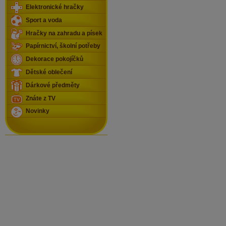
Elektronické hračky
Sport a voda
Hračky na zahradu a písek
Papírnictví, školní potřeby
Dekorace pokojíčků
Dětské oblečení
Dárkové předměty
Znáte z TV
Novinky