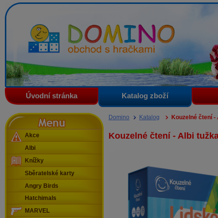
Domino - obchod s hračkami
Úvodní stránka
Katalog zboží
Menu
Domino
Katalog
Kouzelné čtení - 
Kouzelné čtení - Albi tužk
Akce
Albi
Knížky
Sběratelské karty
Angry Birds
Hatchimals
MARVEL