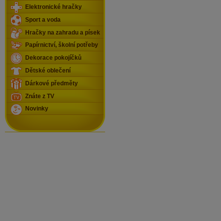
Elektronické hračky
Sport a voda
Hračky na zahradu a písek
Papírnictví, školní potřeby
Dekorace pokojíčků
Dětské oblečení
Dárkové předměty
Znáte z TV
Novinky