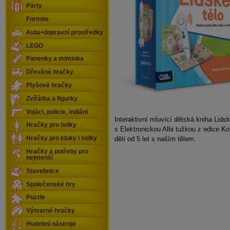
Párty
Fortnite
Auta+dopravní prostředky
LEGO
Panenky a miminka
Dřevěné hračky
Plyšové hračky
Zvířátka a figurky
Vojáci, policie, indiáni
Interaktivní mluvící dětská kniha Lidsk
Hračky pro holky
s Elektronickou Albi tužkou z edice K
děti od 5 let s naším tělem.
Hračky pro kluky i holky
Hračky a potřeby pro
nejmenší
Stavebnice
Společenské hry
Puzzle
Výtvarné hračky
Hudební nástroje