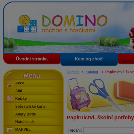
Domino - obchod s hračkami
Úvodní stránka
Katalog zboží
Menu
Domino
Katalog
Papírnictví, škol
Akce
Albi
Knížky
Sběratelské karty
Angry Birds
Papírnictví, školní potřeby
Hatchimals
MARVEL
Hledání: