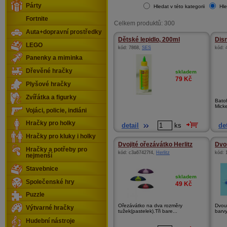
Párty
Hledat v této kategorii
Hle
Fortnite
Celkem produktů: 300
Auta+dopravní prostředky
Dětské lepidlo, 200ml
Dis
LEGO
kód:
7868
,
SES
kód:
Panenky a miminka
Dřevěné hračky
skladem
79
Kč
Plyšové hračky
Zvířátka a figurky
Bato
Mick
Vojáci, policie, indiáni
Hračky pro holky
detail
ks
det
Hračky pro kluky i holky
Dvojité ořezávátko Herlitz
Dvo
Hračky a potřeby pro
kód:
c3a67427f4
,
Herlitz
kód:
nejmenší
Stavebnice
skladem
Společenské hry
49
Kč
Puzzle
Ořezávátko na dva rozměry
Dvou
Výtvarné hračky
tužek(pastelek).Tři bare...
barvy
Hudební nástroje