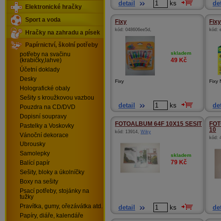
detail
ks
det
Elektronické hračky
Sport a voda
Fixy
Fixy
kód:
048606ee5d
,
kód:
Hračky na zahradu a písek
Papírnictví, školní potřeby
skladem
potřeby na svačinu
49
Kč
(krabičky,lahve)
Účetní doklady
Desky
Fixy
Fixy 
Holografické obaly
Sešity s kroužkovou vazbou
detail
ks
det
Pouzdra na CD/DVD
Dopisní soupravy
FOTOALBUM 64F 10X15 SESIT
FOT
Pastelky a Voskovky
10
kód:
13914
,
Wiky
Vánoční dekorace
kód:
Ubrousky
Samolepky
skladem
79
Kč
Balící papír
Sešity, bloky a úkolníčky
Boxy na sešity
Psací potřeby, stojánky na
tužky
Pravítka, gumy, ořezávátka atd.
detail
ks
det
Papíry, diáře, kalendáře