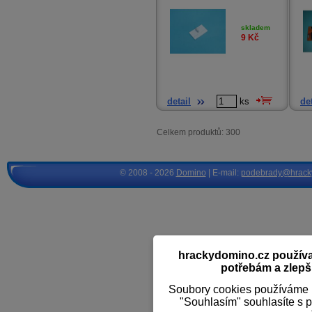
skladem
9
Kč
detail
ks
det
Celkem produktů: 300
© 2008 - 2026
Domino
| E-mail:
podebrady@hrack
hrackydomino.cz používaj
potřebám a zlepši
Soubory cookies používáme k
"Souhlasím" souhlasíte s 