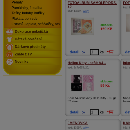
Penály
FOTOALBUM SAMOLEP.DRS-
FOT
20
Památníky, fotoalba
kód:
kód:
13902
,
Wiky
Tašky, batohy, kufříky
Plakáty, pohledy
Ostatní - lepidla, sešívačky, atp
skladem
159
Kč
Dekorace pokojíčků
Dětské oblečení
Dárkové předměty
detail
ks
det
Znáte z TV
Novinky
Hellou Kitty - sešit A4...
Inko
kód:
2c7e665a25
,
kód:
skladem
59
Kč
Sešit A4 linkovaný Hello Kitty - 80 gr.,
Sada
52 stran....
barev
detail
ks
det
JMENOVKA
KAN
kód:
13697
,
Wiky
kód: