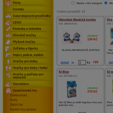
Párty
Hledat v této kategorii
Hle
Fortnite
Celkem produktů: 44
Auta+dopravní prostředky
Hlavolam Magická kostka
Hra 
LEGO
kód:
a8be914cd3
,
kód:
Panenky a miminka
Dřevěné hračky
skladem
159
Kč
Plyšové hračky
Zvířátka a figurky
HLAVOLAM MAGICKÁ KOSTKA
Hra 
hra p
Vojáci, policie, indiáni
Hračky pro holky
detail
ks
det
Hračky pro kluky i holky
IQ Blox
IQ t
Hračky a potřeby pro
kód:
897236c1c2
,
kód:
nejmenší
Stavebnice
skladem
Společenské hry
379
Kč
Elektronické
Kvízy
Hra IQ Blox je další logickou hrou pro
Pexi
Stolní hry
jednoho hrá...
pozne
Karetní hry, pexeso