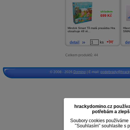
skladem
699
Kč
Mindok Smart Tři malá prasátka Hra
Hlav
obsahuje 48 ré...
SMAR
detail
ks
det
Celkem produktů: 44
© 2008 - 2026
Domino
| E-mail:
podebrady@hrack
hrackydomino.cz používaj
potřebám a zlepši
Soubory cookies používáme k
"Souhlasím" souhlasíte s 