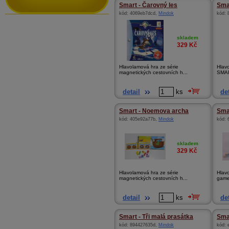
Smart - Čarovný les
Smar
kód:
4069eb7dcd
,
Mindok
kód:
skladem
329
Kč
Hlavolamová hra ze série
Hlav
magnetických cestovních h...
SMAR
detail
ks
det
Smart - Noemova archa
Smar
kód:
405e92a77b
,
Mindok
kód:
skladem
329
Kč
Hlavolamová hra ze série
Hlav
magnetických cestovních h...
games
detail
ks
det
Smart - Tři malá prasátka
Smar
kód:
894427635d
,
Mindok
kód: