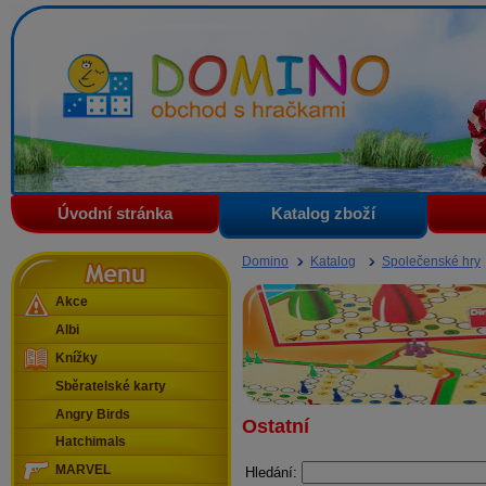
Domino - obchod s hračkami
Úvodní stránka
Katalog zboží
Menu
Domino
Katalog
Společenské hry
Akce
Albi
Knížky
Sběratelské karty
Angry Birds
Ostatní
Hatchimals
MARVEL
Hledání: