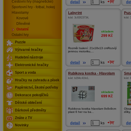
detail
ks
det
Cestovní hry (magnetické)
Sportovní hry - fotbal, hokej
Hlavolamy
Labyrint
Puz
kód:
3c83f23734
,
kód:
Kovové
Dřevěné
Ostatní
skladem
Ostatní hry
299
Kč
Puzzle
Rozměr balení: 21x18x13 cmRozvíjí
Výtvarné hračky
jemnou motoriku,...
Hudební nástroje
detail
ks
det
Elektronické hračky
Sport a voda
Rubikova kostka - Hlavolam
Smar
kód:
b294c41fe1
,
kód:
Hračky na zahradu a písek
Papírnictví, školní potřeby
skladem
Dekorace pokojíčků
699
Kč
Dětské oblečení
Rubikova kostka hlavolam 9x9x9cm
Obsah
Dárkové předměty
plast 6 her na ba...
dílky
Znáte z TV
detail
ks
det
Novinky