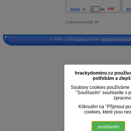
detail
ks
det
Celkem produktů: 44
© 2008 - 2026
Domino
| E-mail:
podebrady@hrack
hrackydomino.cz používaj
potřebám a zlepši
Soubory cookies používáme k
"Souhlasím" souhlasíte s 
zpracov
Kliknutím na "Přijmout p
cookies, které jsou ne
souhlasím