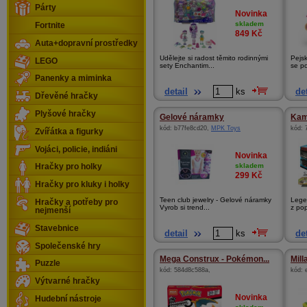
Párty
Novinka
skladem
Fortnite
849
Kč
Auta+dopravní prostředky
Udělejte si radost těmito rodinnými
Pejs
LEGO
sety Enchantim...
se po
Panenky a miminka
detail
ks
det
Dřevěné hračky
Plyšové hračky
Gelové náramky
Kam
kód:
b77fe8cd20
,
MPK Toys
kód:
Zvířátka a figurky
Vojáci, policie, indiáni
Novinka
skladem
Hračky pro holky
299
Kč
Hračky pro kluky i holky
Teen club jewelry - Gelové náramky
Lege
Hračky a potřeby pro
Vyrob si trend...
z pop
nejmenší
Stavebnice
detail
ks
det
Společenské hry
Mega Construx - Pokémon...
Mill
Puzzle
kód:
584d8c588a
,
kód:
Výtvarné hračky
Novinka
Hudební nástroje