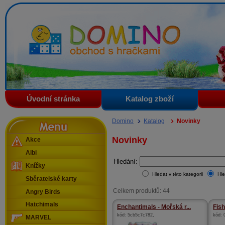
Domino - obchod s hračkami
Úvodní stránka
Katalog zboží
Menu
Domino
Katalog
Novinky
Novinky
Akce
Albi
Hledání:
Knížky
Hledat v této kategorii
Hle
Sběratelské karty
Celkem produktů: 44
Angry Birds
Hatchimals
Enchantimals - Mořská r...
Fish
kód:
5cb5c7c782
,
kód:
MARVEL