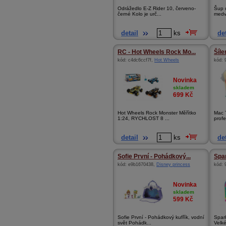
Odrážedlo E-Z Rider 10, červeno-
Šup 
černé Kolo je urč...
medv
detail
ks
det
RC - Hot Wheels Rock Mo...
Šíle
kód:
c4dc6ccf7f
,
Hot Wheels
kód:
Novinka
skladem
699
Kč
Hot Wheels Rock Monster Měřítko
Mac T
1:24, RYCHLOST 8 ...
profe
detail
ks
det
Sofie První - Pohádkový...
Spar
kód:
e9b1670438
,
Disney princess
kód:
Novinka
skladem
599
Kč
Sofie První - Pohádkový kufřík, vodní
Spark
svět Pohádk...
Velké