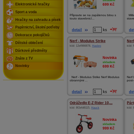
skladem
Elektronické hračky
699
Kč
Sport a voda
Připravte se na zapálenou bitvu s
Milla
touto stavebnicí...
stave
Hračky na zahradu a písek
Papírnictví, školní potřeby
detail
ks
det
Dekorace pokojíčků
Nerf - Modulus Strike
Nerf
Dětské oblečení
kód:
12ef966878
,
Hasbro
kód:
Dárkové předměty
Novinka
Znáte z TV
skladem
Novinky
699
Kč
Nerf - Modulus Strike Nerf Modulus
Nerf
obrannými ...
post-
detail
ks
det
Odrážedlo E-Z Rider 10,...
Párt
kód:
8f2efd6115
,
Hauck
kód:
Novinka
skladem
999
Kč