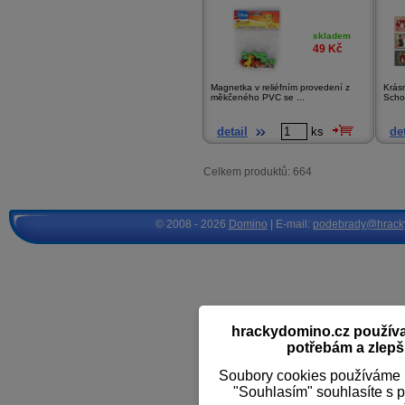
skladem
49
Kč
Magnetka v reliéfním provedení z
Krás
měkčeného PVC se ...
Schoo
detail
ks
det
Celkem produktů: 664
© 2008 - 2026
Domino
| E-mail:
podebrady@hrack
hrackydomino.cz používaj
potřebám a zlepši
Soubory cookies používáme k
"Souhlasím" souhlasíte s 