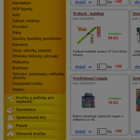
detail
ks
det
Interaktivní
POP figurky
Trollové - bublifuk
Vrtu
Káči
kód:
b51222ff7b
,
kód:
Nářadí, nástroje
Povolání
Párty
skladem
99
Kč
Kasičky, truhličky, peněženky
Karneval
Draci, větrníky, balonky
Trollové bublifuk trubice 27,5cm 60ml
Oblí
2druhy.
určitě
Přívěsky, klíčenky, odznaky
Ptákoviny
detail
ks
det
Bublifuky
Tetování, samolepky, měňavky,
obrázky
Vystřelovací rogalo
Zee
Didaktické hračky
kód:
27bb316375
,
kód:
Ostatní
Hračky a potřeby pro
skladem
nejmenší
79
Kč
Stavebnice
Balení obsahuje nylonové rogalo o
Společenské hry
velikosti cca 45...
Puzzle
detail
ks
det
Výtvarné hračky