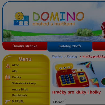
Domino - obchod s hračkami
Úvodní stránka
Katalog zboží
Menu
Domino
Katalog
Hračky pro kluky
Akce
Albi
Knížky
Sběratelské karty
Angry Birds
Hračky pro kluky i holky
Hatchimals
MARVEL
Hledání: