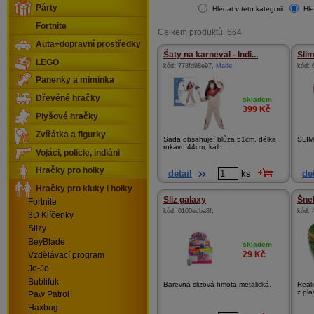
Párty
Hledat v této kategorii
Hle
Fortnite
Celkem produktů: 664
Auta+dopravní prostředky
Šaty na karneval - Indi...
Slim
LEGO
kód:
778fd98e97
,
Made
kód:
Panenky a miminka
Dřevěné hračky
skladem
399
Kč
Plyšové hračky
Zvířátka a figurky
Sada obsahuje: blůza 51cm, délka
SLI
rukávu 44cm, kalh...
Vojáci, policie, indiáni
Hračky pro holky
detail
ks
det
Hračky pro kluky i holky
Sliz galaxy
Šne
Fortnite
kód:
0100ecba8f
,
kód:
3D Klíčenky
Slizy
BeyBlade
skladem
29
Kč
Vzdělávací program
Jo-Jo
Bublifuk
Barevná slizová hmota metalická.
Reali
z plas
Paw Patrol
Haxbug