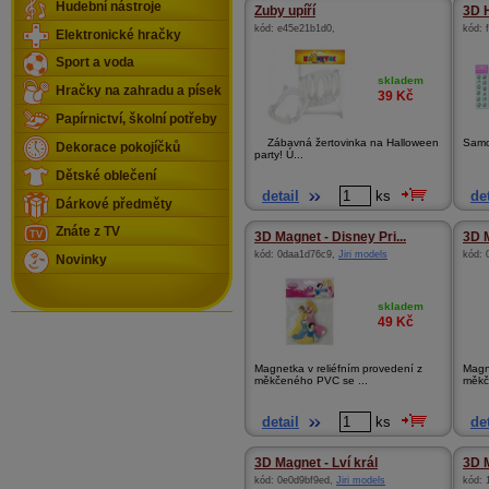
Hudební nástroje
Zuby upíří
3D H
kód:
e45e21b1d0
,
kód:
Elektronické hračky
Sport a voda
skladem
Hračky na zahradu a písek
39
Kč
Papírnictví, školní potřeby
Zábavná žertovinka na Halloween
Samol
Dekorace pokojíčků
party! Ú...
Dětské oblečení
detail
ks
det
Dárkové předměty
Znáte z TV
3D Magnet - Disney Pri...
3D M
kód:
0daa1d76c9
,
Jiri models
kód:
Novinky
skladem
49
Kč
Magnetka v reliéfním provedení z
Magn
měkčeného PVC se ...
měkč
detail
ks
det
3D Magnet - Lví král
3D M
kód:
0e0d9bf9ed
,
Jiri models
kód: