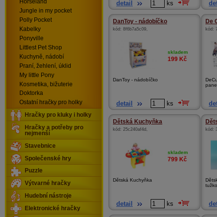
Horseland
detail
ks
det
Jungle in my pocket
Polly Pocket
DanToy - nádobíčko
De C
Kabelky
kód:
8f6b7a5c09
,
kód:
Ponyville
Littlest Pet Shop
skladem
Kuchyně, nádobí
199
Kč
Praní, žehlení, úklid
My little Pony
DanToy - nádobíčko
DeCu
Kosmetika, bižuterie
panen
Doktorka
Ostatní hračky pro holky
detail
ks
det
Hračky pro kluky i holky
Dětská Kuchyňka
Dět
Hračky a potřeby pro
kód:
25c240af4d
,
kód:
nejmenší
Stavebnice
skladem
Společenské hry
799
Kč
Puzzle
Dětská Kuchyňka
Dětsk
Výtvarné hračky
tužko
Hudební nástroje
detail
ks
det
Elektronické hračky