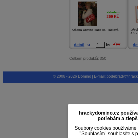
skladem
269
Kč
Krásná Domino kabelka - látková.
Dřevě
4,5 c
detail
ks
det
Celkem produktů: 350
© 2008 - 2026
Domino
| E-mail:
podebrady@hrack
hrackydomino.cz používaj
potřebám a zlepši
Soubory cookies používáme k
"Souhlasím" souhlasíte s 