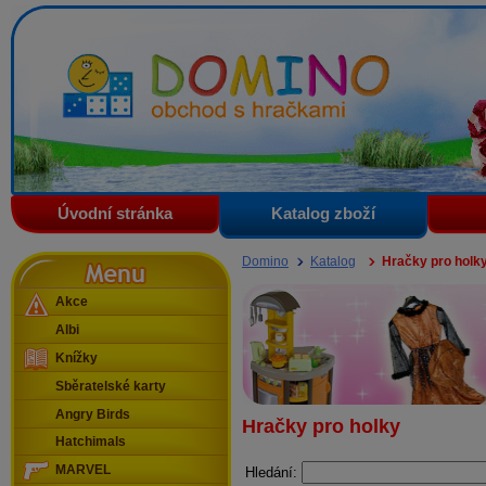
Domino - obchod s hračkami
Úvodní stránka
Katalog zboží
Menu
Domino
Katalog
Hračky pro holk
Akce
Albi
Knížky
Sběratelské karty
Angry Birds
Hračky pro holky
Hatchimals
MARVEL
Hledání: