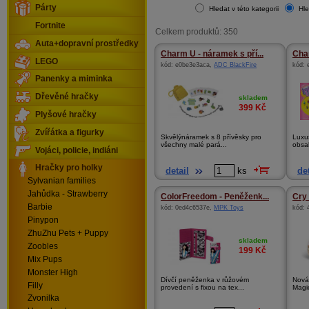
Párty
Hledat v této kategorii
Hle
Fortnite
Celkem produktů: 350
Auta+dopravní prostředky
Charm U - náramek s pří...
Char
LEGO
kód:
e0be3e3aca
,
ADC BlackFire
kód:
Panenky a miminka
Dřevěné hračky
skladem
399
Kč
Plyšové hračky
Zvířátka a figurky
Skvělýnáramek s 8 přívěsky pro
Luxu
všechny malé pará...
obsah
Vojáci, policie, indiáni
Hračky pro holky
detail
ks
det
Sylvanian families
Jahůdka - Strawberry
ColorFreedom - Peněženk...
Cry 
Barbie
kód:
0ed4c6537e
,
MPK Toys
kód:
Pinypon
ZhuZhu Pets + Puppy
skladem
Zoobles
199
Kč
Mix Pups
Monster High
Dívčí peněženka v růžovém
Nová
Filly
provedení s fixou na tex...
Magic
Zvonilka