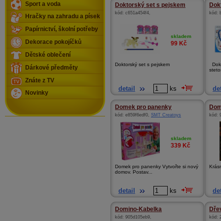
Sport a voda
Doktorský set s pejskem
Dokt
kód:
c651a454f4
,
kód:
Hračky na zahradu a písek
Papírnictví, školní potřeby
skladem
Dekorace pokojíčků
99
Kč
Dětské oblečení
Doktorský set s pejskem
Dokt
Dárkové předměty
steto
Znáte z TV
detail
ks
det
Novinky
Domek pro panenky
Dom
kód:
e859f6edf0
,
SMT Creatoys
kód:
skladem
339
Kč
Domek pro panenky Vytvořte si nový
Krásn
domov. Postav...
detail
ks
det
Domino-Kabelka
Dřev
kód:
905d105eb9
,
kód: