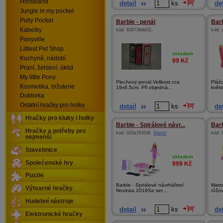
Horseland
detail
ks
det
Jungle in my pocket
Polly Pocket
Barbie - penál
Barb
Kabelky
kód:
928738dd31
,
kód:
Ponyville
Littlest Pet Shop
skladem
Kuchyně, nádobí
99
Kč
Praní, žehlení, úklid
My little Pony
Plechový penál.Velikost cca
Plážo
Kosmetika, bižuterie
19x6,5cm. Při objedná...
květi
Doktorka
Ostatní hračky pro holky
detail
ks
det
Hračky pro kluky i holky
Barbie - Spirálové návr...
Barb
Hračky a potřeby pro
kód:
016a7635df
,
Mattel
kód:
nejmenší
Stavebnice
skladem
Společenské hry
999
Kč
Puzzle
Barbie - Spirálové návrhářství
Matte
Výtvarné hračky
Novinka 2016Se set...
růžo
Hudební nástroje
detail
ks
det
Elektronické hračky