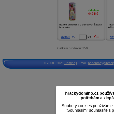
skladem
449
Kč
Barbie princezna v duhových šatech
Barb
brunetka
králo
detail
ks
det
Celkem produktů: 350
© 2008 - 2026
Domino
| E-mail:
podebrady@hrack
hrackydomino.cz používaj
potřebám a zlepši
Soubory cookies používáme k
"Souhlasím" souhlasíte s 