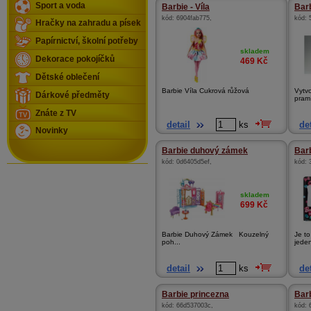
Sport a voda
Barbie - Víla
Barb
kód:
6904fab775
,
kód:
Hračky na zahradu a písek
Papírnictví, školní potřeby
skladem
Dekorace pokojíčků
469
Kč
Dětské oblečení
Barbie Víla Cukrová růžová
Vytvo
Dárkové předměty
pramí
Znáte z TV
detail
ks
det
Novinky
Barbie duhový zámek
Bar
kód:
0d6405d5ef
,
kód:
skladem
699
Kč
Barbie Duhový Zámek Kouzelný
Je to
poh...
jeden
detail
ks
det
Barbie princezna
Bar
kód:
66d537003c
,
kód: