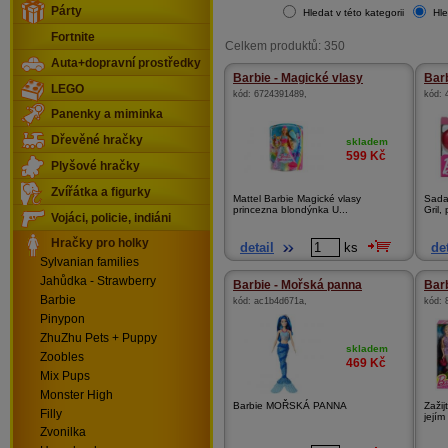
Párty
Hledat v této kategorii
Hle
Fortnite
Celkem produktů: 350
Auta+dopravní prostředky
Barbie - Magické vlasy
Barb
LEGO
kód:
6724391489
,
kód:
Panenky a miminka
Dřevěné hračky
skladem
599
Kč
Plyšové hračky
Zvířátka a figurky
Mattel Barbie Magické vlasy
Sada
princezna blondýnka U...
Gril, 
Vojáci, policie, indiáni
Hračky pro holky
detail
ks
det
Sylvanian families
Jahůdka - Strawberry
Barbie - Mořská panna
Bar
Barbie
kód:
ac1b4d671a
,
kód:
Pinypon
ZhuZhu Pets + Puppy
skladem
Zoobles
469
Kč
Mix Pups
Monster High
Barbie MOŘSKÁ PANNA
Zažij
Filly
jejím
Zvonilka