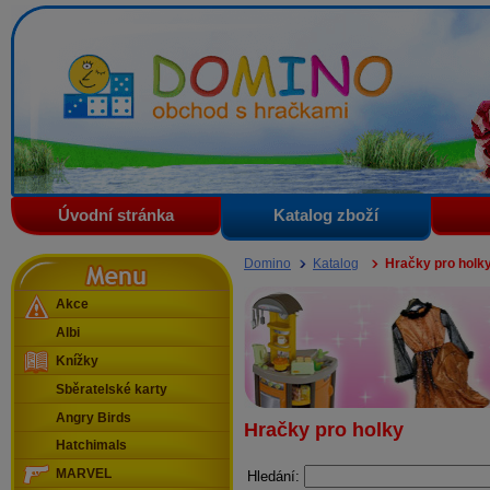
Domino - obchod s hračkami
Úvodní stránka
Katalog zboží
Menu
Domino
Katalog
Hračky pro holk
Akce
Albi
Knížky
Sběratelské karty
Angry Birds
Hračky pro holky
Hatchimals
MARVEL
Hledání: