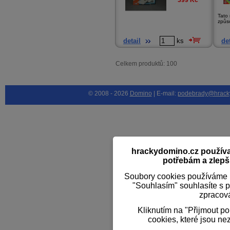
399
Kč
Tato 
způso
detail
ks
det
Celkem produktů: 100
© 2008 - 2026
Domino
| E-mail:
podebrady@hrack
hrackydomino.cz používaj
potřebám a zlepši
Soubory cookies používáme k
"Souhlasím" souhlasíte s 
zpracov
Kliknutím na "Přijmout p
cookies, které jsou ne