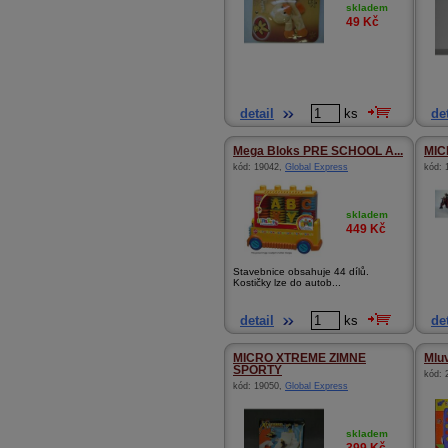
skladem
49
Kč
detail
ks
det
Mega Bloks PRE SCHOOL A...
MI
kód:
19042
,
Global Express
kód:
skladem
449
Kč
Stavebnice obsahuje 44 dílů.
Kostičky lze do autob...
detail
ks
det
MICRO XTREME ZIMNE
Mluv
SPORTY
kód:
kód:
19050
,
Global Express
skladem