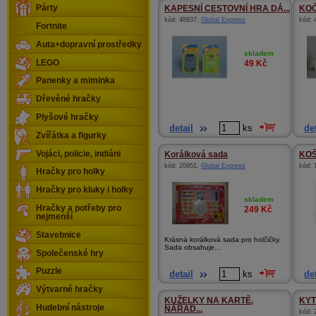
Párty
KAPESNÍ CESTOVNÍ HRA DÁ...
KOČ
kód:
48837
,
Global Express
kód:
Fortnite
Auta+dopravní prostředky
skladem
LEGO
49
Kč
Panenky a miminka
Dřevěné hračky
Plyšové hračky
detail
ks
det
Zvířátka a figurky
Vojáci, policie, indiáni
Korálková sada
KO
kód:
20951
,
Global Express
kód:
Hračky pro holky
Hračky pro kluky i holky
skladem
Hračky a potřeby pro
249
Kč
nejmenší
Stavebnice
Krásná korálková sada pro holčičky.
Sada obsahuje...
Společenské hry
Puzzle
detail
ks
det
Výtvarné hračky
KUŽELKY NA KARTĚ,
KYT
Hudební nástroje
NÁŘAD...
kód: