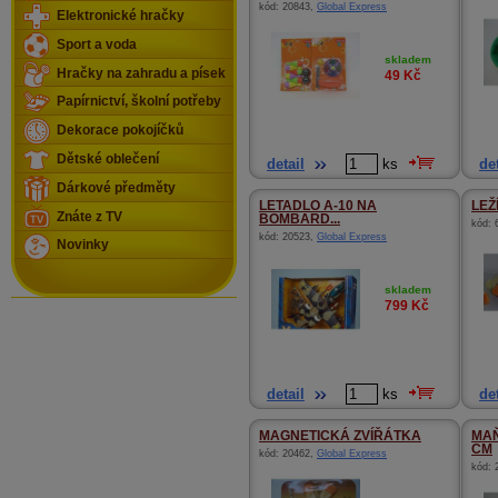
kód:
20843
,
Global Express
Elektronické hračky
Sport a voda
skladem
Hračky na zahradu a písek
49
Kč
Papírnictví, školní potřeby
Dekorace pokojíčků
Dětské oblečení
detail
ks
det
Dárkové předměty
LETADLO A-10 NA
LEŽ
Znáte z TV
BOMBARD...
kód:
kód:
20523
,
Global Express
Novinky
skladem
799
Kč
detail
ks
det
MAGNETICKÁ ZVÍŘÁTKA
MAŇ
CM
kód:
20462
,
Global Express
kód: