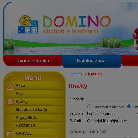
Domino - obchod s hračkami
Úvodní stránka
Katalog zboží
Menu
Domino
Katalog
Hračky
Akce
Albi
Hledání:
Knížky
Hledat v této kategorii
Hle
Sběratelské karty
Značka:
Angry Birds
Pořadí:
Hatchimals
Celkem produktů: 100
MARVEL