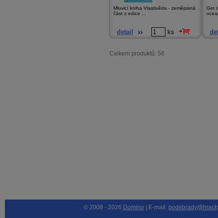
Mluvicí kniha Vlastivěda - zeměpisná
Get t
část z edice ...
ocean
detail
ks
det
Celkem produktů: 56
© 2008 - 2026
Domino
| E-mail:
podebrady@hrack