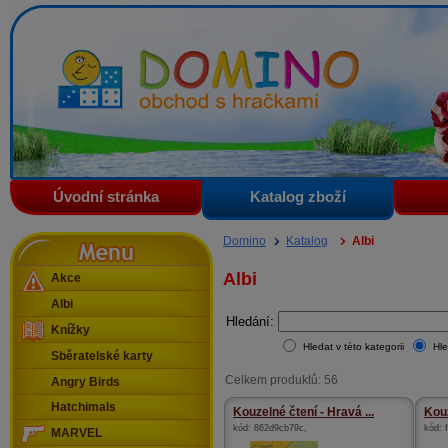
Domino - obchod s hračkami
Úvodní stránka
Katalog zboží
Menu
Domino
Katalog
Albi
Albi
Akce
Albi
Hledání:
Knížky
Hledat v této kategorii
Hle
Sběratelské karty
Celkem produktů: 56
Angry Birds
Hatchimals
Kouzelné čtení - Hravá ...
Kouz
kód:
862d9cb79c
,
kód:
MARVEL