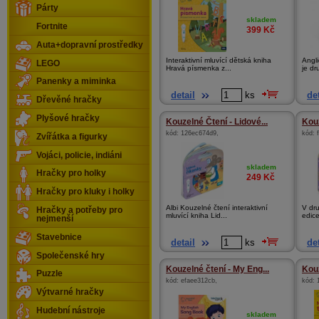
Párty
skladem
Fortnite
399
Kč
Auta+dopravní prostředky
Interaktivní mluvící dětská kniha
Angl
LEGO
Hravá písmenka z...
je dr
Panenky a miminka
detail
ks
det
Dřevěné hračky
Plyšové hračky
Kouzelné Čtení - Lidové...
Kouz
kód:
126ec674d9
,
kód:
Zvířátka a figurky
Vojáci, policie, indiáni
skladem
Hračky pro holky
249
Kč
Hračky pro kluky i holky
Albi Kouzelné čtení interaktivní
V dr
Hračky a potřeby pro
mluvící kniha Lid...
edice
nejmenší
Stavebnice
detail
ks
det
Společenské hry
Kouzelné čtení - My Eng...
Kouz
Puzzle
kód:
efaee312cb
,
kód:
Výtvarné hračky
Hudební nástroje
skladem