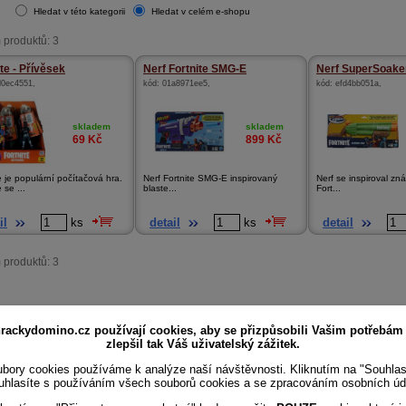
Hledat v této kategorii
Hledat v celém e-shopu
 produktů: 3
ite - Přívěsek
Nerf Fortnite SMG-E
Nerf SuperSoaker 
d0ec4551
,
kód:
01a8971ee5
,
kód:
efd4bb051a
,
skladem
skladem
69
Kč
899
Kč
e je populární počítačová hra.
Nerf Fortnite SMG-E inspirovaný
Nerf se inspiroval z
 se ...
blaste...
Fort...
il
ks
detail
ks
detail
 produktů: 3
rackydomino.cz používají cookies, aby se přizpůsobili Vašim potřebám
zlepšil tak Váš uživatelský zážitek.
bory cookies používáme k analýze naší návštěvnosti. Kliknutím na "Souhla
uhlasíte s používáním všech souborů cookies a se zpracováním osobních úd