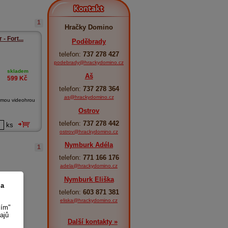
Kontakt
1
Hračky Domino
- Fort...
Poděbrady
telefon:
737 278 427
podebrady@hrackydomino.cz
skladem
Aš
599
Kč
telefon:
737 278 364
as@hrackydomino.cz
námou videohrou
Ostrov
telefon:
737 278 442
ks
ostrov@hrackydomino.cz
Nymburk Adéla
1
telefon:
771 166 176
adela@hrackydomino.cz
Nymburk Eliška
 a
telefon:
603 871 381
eliska@hrackydomino.cz
sím"
ajů
Další kontakty »