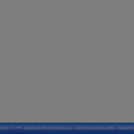
omino
| E-mail:
podebrady@hrackydomino.cz
|
Ochrana osobních údajů
|
Nastavení