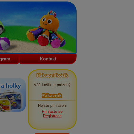
ogram
Kontakt
Nákupní košík
Váš košík je prázdný
Zákazník
Nejste přihlášeni
Přihlaste se
Registrace