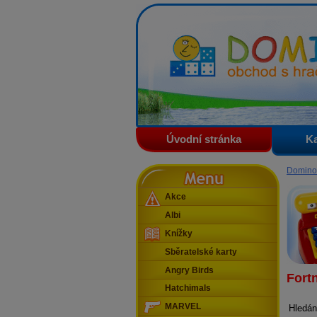
Domino - obchod s hračkam
Úvodní stránka
Ka
Menu
Domino
Akce
Albi
Knížky
Sběratelské karty
Angry Birds
Fortn
Hatchimals
MARVEL
Hledán