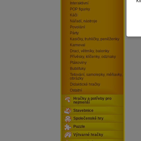
Kl
Interaktivní
POP figurky
Káči
Nářadí, nástroje
Povolání
Párty
Kasičky, truhličky, peněženky
Karneval
Draci, větrníky, balonky
Přívěsky, klíčenky, odznaky
Ptákoviny
Bublifuky
Tetování, samolepky, měňavky,
obrázky
Didaktické hračky
Ostatní
Hračky a potřeby pro
nejmenší
Stavebnice
Společenské hry
Puzzle
Výtvarné hračky