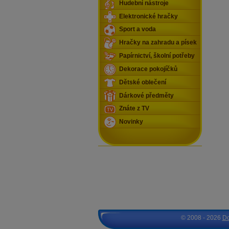
Hudební nástroje
Elektronické hračky
Sport a voda
Hračky na zahradu a písek
Papírnictví, školní potřeby
Dekorace pokojíčků
Dětské oblečení
Dárkové předměty
Znáte z TV
Novinky
© 2008 - 2026
D