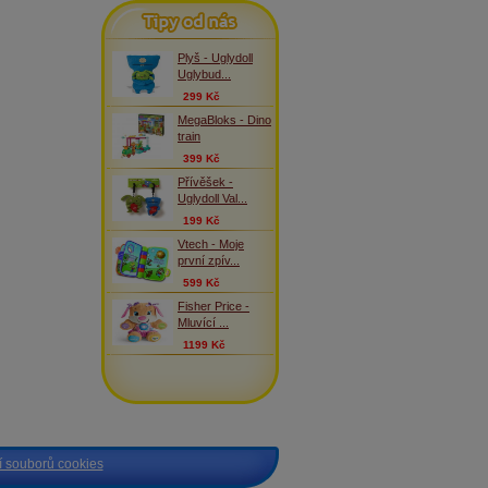
Tipy od nás
Plyš - Uglydoll
Uglybud...
299 Kč
MegaBloks - Dino
train
399 Kč
Přívěšek -
Uglydoll Val...
199 Kč
Vtech - Moje
první zpív...
599 Kč
Fisher Price -
Mluvící ...
1199 Kč
 souborů cookies