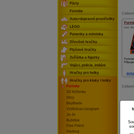
Párty
Fortnite
Celkem
Auta+dopravní prostředky
Fortn
LEGO
kód:
6f
Panenky a miminka
Dřevěné hračky
Plyšové hračky
Zvířátka a figurky
Fortnit
Připojte
Vojáci, policie, indiáni
Hračky pro holky
deta
Hračky pro kluky i holky
Fortnite
Celkem
3D Klíčenky
Slizy
BeyBlade
h
Vzdělávací program
Jo-Jo
Bublifuk
Sou
Paw Patrol
so
Haxbug