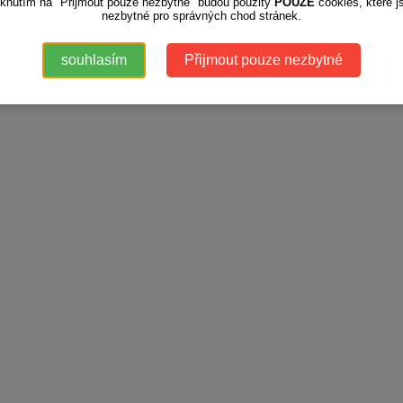
iknutím na "Přijmout pouze nezbytné" budou použity
POUZE
cookies, které j
nezbytné pro správných chod stránek.
souhlasím
Přijmout pouze nezbytné