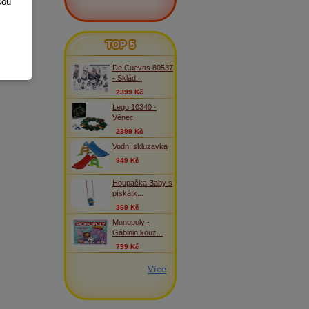
sou
TOP 5
De Cuevas 80537
- Sklád...
2399 Kč
Lego 10340 -
Věnec
2399 Kč
Vodní skluzavka
949 Kč
Houpačka Baby s
pískátk...
369 Kč
Monopoly -
Gábinin kouz...
799 Kč
Více