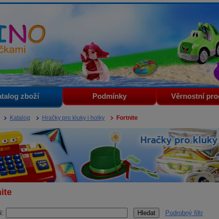
i
talog zboží
Podmínky
Věrnostní pr
Katalog
Hračky pro kluky i holky
Fortnite
ite
í:
Podrobný filtr