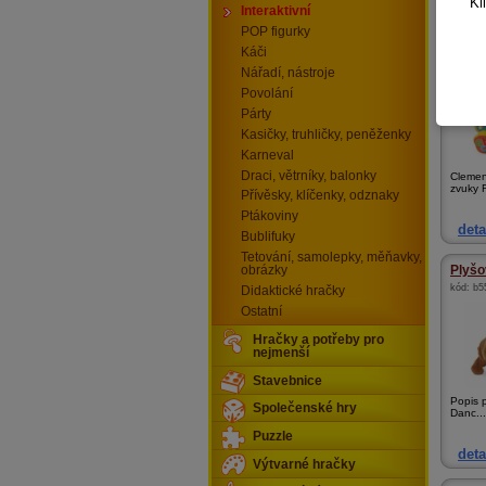
Kl
deta
Interaktivní
POP figurky
Intera
Káči
kód:
99
Nářadí, nástroje
Povolání
Párty
Kasičky, truhličky, peněženky
Karneval
Draci, větrníky, balonky
Clemen
zvuky R
Přívěsky, klíčenky, odznaky
Ptákoviny
deta
Bublifuky
Tetování, samolepky, měňavky,
Plyšo
obrázky
kód:
b5
Didaktické hračky
Ostatní
Hračky a potřeby pro
nejmenší
Stavebnice
Popis 
Společenské hry
Danc...
Puzzle
deta
Výtvarné hračky