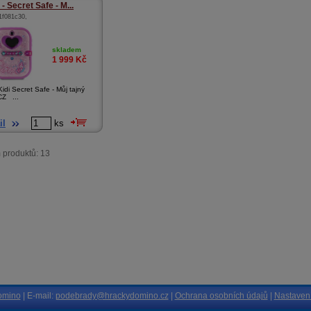
- Secret Safe - M...
1f081c30
,
skladem
1 999
Kč
idi Secret Safe - Můj tajný
CZ ...
il
ks
 produktů: 13
omino
| E-mail:
podebrady@hrackydomino.cz
|
Ochrana osobních údajů
|
Nastavení