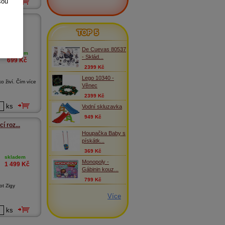
sou
ks
Sova...
TOP 5
De Cuevas 80537
skladem
- Sklád...
699
Kč
2399 Kč
Lego 10340 -
o živí. Čím více
Věnec
2399 Kč
ks
Vodní skluzavka
949 Kč
í roz...
Houpačka Baby s
pískátk...
369 Kč
skladem
Monopoly -
1 499
Kč
Gábinin kouz...
799 Kč
ot Zigy
Více
ks