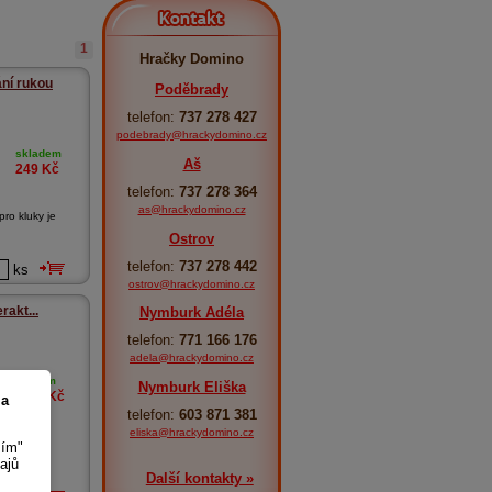
Kontakt
1
Hračky Domino
ání rukou
Poděbrady
telefon:
737 278 427
podebrady@hrackydomino.cz
skladem
Aš
249
Kč
telefon:
737 278 364
as@hrackydomino.cz
ro kluky je
Ostrov
telefon:
737 278 442
ks
ostrov@hrackydomino.cz
rakt...
Nymburk Adéla
telefon:
771 166 176
adela@hrackydomino.cz
skladem
Nymburk Eliška
1 899
Kč
 a
telefon:
603 871 381
eliska@hrackydomino.cz
í
sím"
z ko...
ajů
Další kontakty »