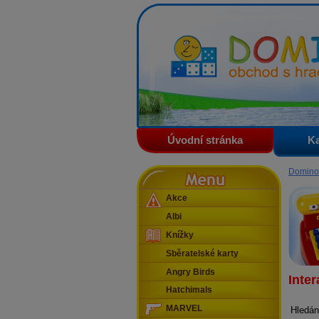
Domino - obchod s hračkam
Úvodní stránka
Ka
Menu
Domino
Akce
Albi
Knížky
Sběratelské karty
Angry Birds
Inter
Hatchimals
MARVEL
Hledán