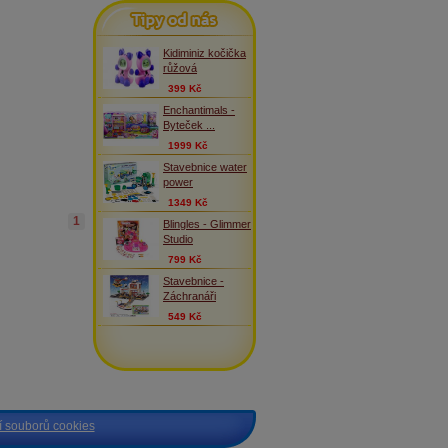
Tipy od nás
Kidiminiz kočička
růžová
399 Kč
Enchantimals -
Byteček ...
1999 Kč
Stavebnice water
power
1349 Kč
1
Blingles - Glimmer
Studio
799 Kč
Stavebnice -
Záchranáři
549 Kč
 souborů cookies