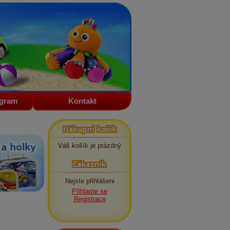
ogram
Kontakt
Nákupní košík
Váš košík je prázdný
Zákazník
Nejste přihlášeni
Přihlaste se
Registrace