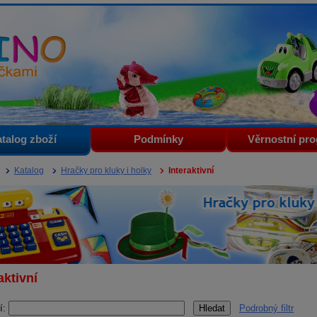
i
talog zboží
Podmínky
Věrnostní pr
Katalog
Hračky pro kluky i holky
Interaktivní
aktivní
í:
Podrobný filtr