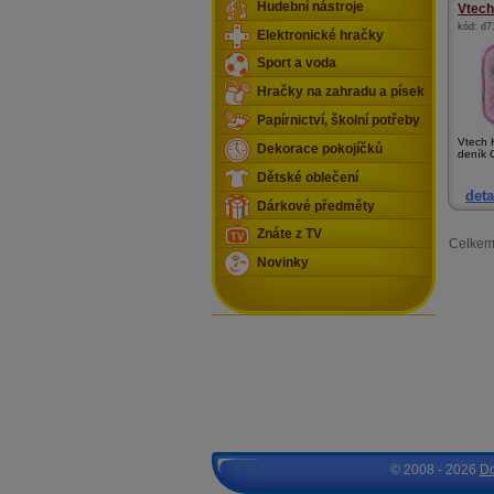
Hudební nástroje
Vtech 
kód:
d7
Elektronické hračky
Sport a voda
Hračky na zahradu a písek
Papírnictví, školní potřeby
Vtech K
Dekorace pokojíčků
deník 
Dětské oblečení
deta
Dárkové předměty
Znáte z TV
Celkem
Novinky
© 2008 - 2026
D