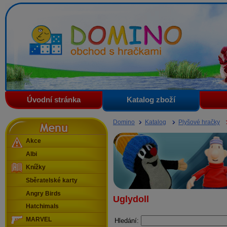
Domino - obchod s hračkami
Úvodní stránka
Katalog zboží
Menu
Domino
Katalog
Plyšové hračky
Akce
Albi
Knížky
Sběratelské karty
Angry Birds
Uglydoll
Hatchimals
MARVEL
Hledání: