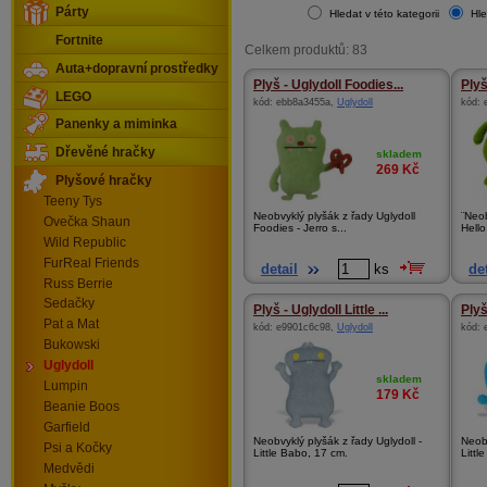
Párty
Hledat v této kategorii
Hle
Fortnite
Celkem produktů: 83
Auta+dopravní prostředky
Plyš - Uglydoll Foodies...
Plyš
LEGO
kód:
ebb8a3455a
,
Uglydoll
kód:
Panenky a miminka
Dřevěné hračky
skladem
269
Kč
Plyšové hračky
Teeny Tys
Neobvyklý plyšák z řady Uglydoll
¨Neob
Ovečka Shaun
Foodies - Jerro s...
Hello
Wild Republic
FurReal Friends
detail
ks
det
Russ Berrie
Sedačky
Plyš - Uglydoll Little ...
Plyš 
Pat a Mat
kód:
e9901c6c98
,
Uglydoll
kód:
Bukowski
Uglydoll
skladem
Lumpin
179
Kč
Beanie Boos
Garfield
Neobvyklý plyšák z řady Uglydoll -
Neobv
Psi a Kočky
Little Babo, 17 cm.
Litt
Medvědi