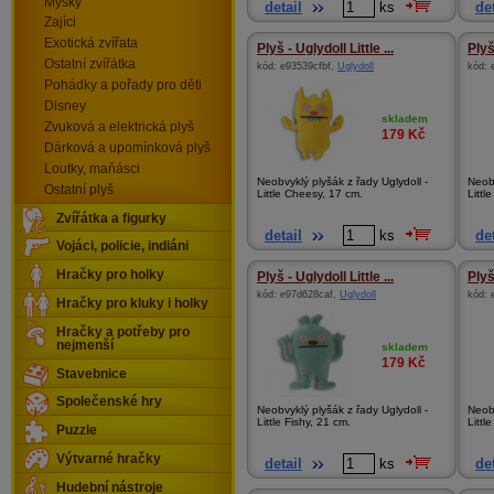
Myšky
detail
ks
det
Zajíci
Exotická zvířata
Plyš - Uglydoll Little ...
Plyš 
Ostatní zvířátka
kód:
e93539cfbf
,
Uglydoll
kód:
Pohádky a pořady pro děti
Disney
skladem
Zvuková a elektrická plyš
179
Kč
Dárková a upomínková plyš
Loutky, maňásci
Neobvyklý plyšák z řady Uglydoll -
Neobv
Ostatní plyš
Little Cheesy, 17 cm.
Littl
Zvířátka a figurky
detail
ks
det
Vojáci, policie, indiáni
Hračky pro holky
Plyš - Uglydoll Little ...
Plyš 
kód:
e97d628caf
,
Uglydoll
kód:
Hračky pro kluky i holky
Hračky a potřeby pro
nejmenší
skladem
179
Kč
Stavebnice
Společenské hry
Neobvyklý plyšák z řady Uglydoll -
Neobv
Little Fishy, 21 cm.
Littl
Puzzle
Výtvarné hračky
detail
ks
det
Hudební nástroje