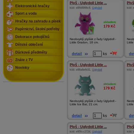
Plyš - Uglydoll Little ...
Plyš 
Elektronické hračky
kód:
e8fb8998c8
,
Uglydoll
kód:
Sport a voda
Hračky na zahradu a písek
skladem
179
Kč
Papírnictví, školní potřeby
Dekorace pokojíčků
Neobvyklý plyšák z řady Uglydoll -
Neobv
Little Gradon, 18 cm.
Littl
Dětské oblečení
Dárkové předměty
detail
ks
det
Znáte z TV
Plyš - Uglydoll Little ...
Plyš 
Novinky
kód:
e98a8efb31
,
Uglydoll
kód:
skladem
179
Kč
Neobvyklý plyšák z řady Uglydoll -
Neobv
Little Ice Bat, 21 cm.
Little
detail
ks
det
Plyš - Uglydoll Little ...
Plyš 
kód:
e95fcc2724
,
Uglydoll
kód: