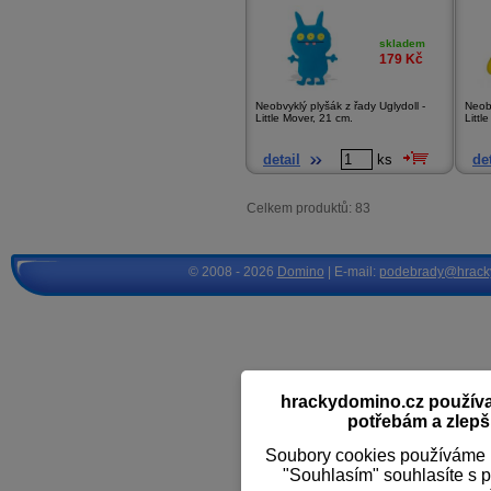
skladem
179
Kč
Neobvyklý plyšák z řady Uglydoll -
Neobv
Little Mover, 21 cm.
Littl
detail
ks
det
Celkem produktů: 83
© 2008 - 2026
Domino
| E-mail:
podebrady@hrack
hrackydomino.cz používaj
potřebám a zlepši
Soubory cookies používáme k
"Souhlasím" souhlasíte s 